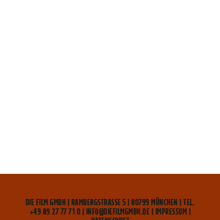
DIE FILM GMBH | RAMBERGSTRASSE 5 | 80799 MÜNCHEN | TEL. +
49 89 27 77 71 0 | INFO@DIEFILMGMBH.DE |
IMPRESSUM
|