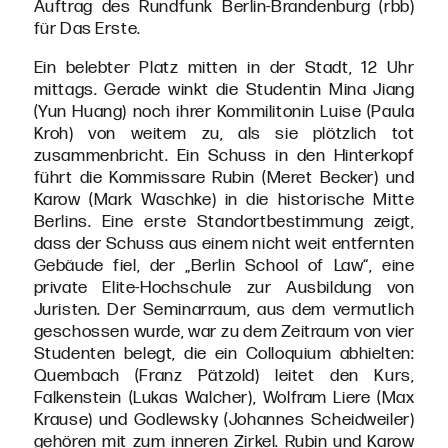
Auftrag des Rundfunk Berlin-Brandenburg (rbb)
für Das Erste.
Ein belebter Platz mitten in der Stadt, 12 Uhr
mittags. Gerade winkt die Studentin Mina Jiang
(Yun Huang) noch ihrer Kommilitonin Luise (Paula
Kroh) von weitem zu, als sie plötzlich tot
zusammenbricht. Ein Schuss in den Hinterkopf
führt die Kommissare Rubin (Meret Becker) und
Karow (Mark Waschke) in die historische Mitte
Berlins. Eine erste Standortbestimmung zeigt,
dass der Schuss aus einem nicht weit entfernten
Gebäude fiel, der „Berlin School of Law“, eine
private Elite-Hochschule zur Ausbildung von
Juristen. Der Seminarraum, aus dem vermutlich
geschossen wurde, war zu dem Zeitraum von vier
Studenten belegt, die ein Colloquium abhielten:
Quembach (Franz Pätzold) leitet den Kurs,
Falkenstein (Lukas Walcher), Wolfram Liere (Max
Krause) und Godlewsky (Johannes Scheidweiler)
gehören mit zum inneren Zirkel. Rubin und Karow