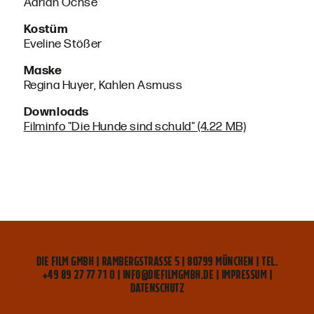
Adrian Ochse
Kostüm
Eveline Stößer
Maske
Regina Huyer, Kahlen Asmuss
Downloads
Filminfo "Die Hunde sind schuld" (4.22 MB)
DIE FILM GMBH | RAMBERGSTRASSE 5 | 80799 MÜNCHEN | TEL. +
49 89 27 77 71 0 | INFO@DIEFILMGMBH.DE |
IMPRESSUM
|
DATENSCHUTZ